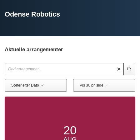
Odense Robotics
Aktuelle arrangementer
Sorter efter Dato
Vis 30 pr. side
20
AUG