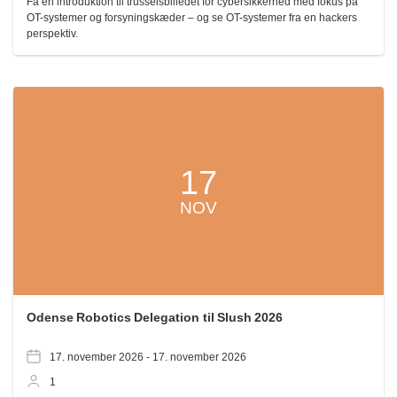
Få en introduktion til trusselsbilledet for cybersikkerhed med fokus på
OT-systemer og forsyningskæder – og se OT-systemer fra en hackers
perspektiv.
17
NOV
Odense Robotics Delegation til Slush 2026
17. november 2026 -
17. november 2026
1